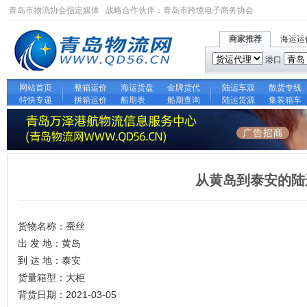
青岛市物流协会指定媒体 战略合作伙伴：
青岛市跨境电子商务协会
商家推荐
海运运
港口
网站首页
整箱运价
海运货盘
金牌货代
陆运车源
散货专线
特快专递
拼箱运价
船期表
船期查询
陆运货源
集装箱车
从黄岛到泰安的陆
货物名称：蚕丝
出 发 地：黄岛
到 达 地：泰安
货量箱型：大柜
背货日期：2021-03-05