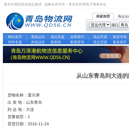
青岛市物流协会指定媒体 战略合作伙伴：
青岛市跨境电子商务协会
商家推荐
海运运
港口
网站首页
整箱运价
海运货盘
金牌货代
陆运车源
散货专线
特快专递
拼箱运价
船期表
船期查询
陆运货源
集装箱车
从山东青岛到大连的
货物名称：显示屏
出 发 地：山东青岛
到 达 地：大连
货量箱型：1
背货日期：2016-11-24