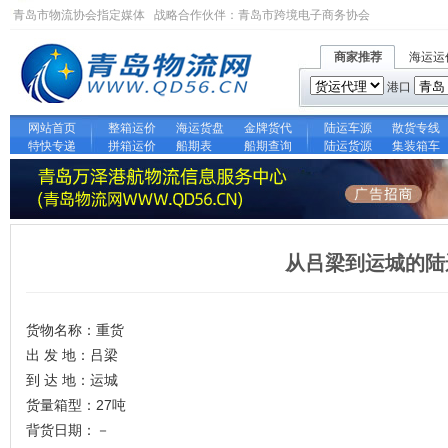
青岛市物流协会指定媒体 战略合作伙伴：
青岛市跨境电子商务协会
商家推荐
海运运
港口
网站首页
整箱运价
海运货盘
金牌货代
陆运车源
散货专线
特快专递
拼箱运价
船期表
船期查询
陆运货源
集装箱车
从吕梁到运城的陆
货物名称：重货
出 发 地：吕梁
到 达 地：运城
货量箱型：27吨
背货日期：－