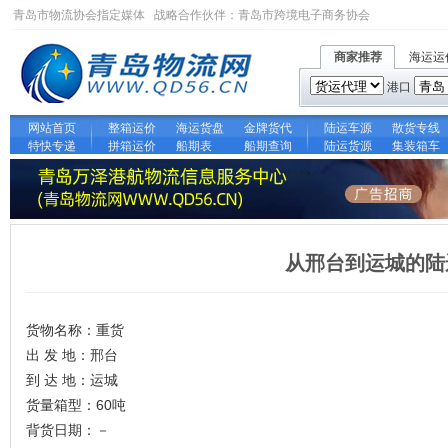
青岛市物流协会指定媒体 战略合作伙伴：
青岛市跨境电子商务协会
商家推荐
海运运
港口
网站首页
整箱运价
海运货盘
金牌货代
陆运车源
散货专线
特快专递
拼箱运价
船期表
船期查询
陆运货源
集装箱车
从邢台到运城的陆
货物名称：重货
出 发 地：邢台
到 达 地：运城
货量箱型：60吨
背货日期：－