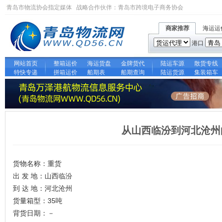
青岛市物流协会指定媒体 战略合作伙伴：
青岛市跨境电子商务协会
商家推荐
海运运
港口
网站首页
整箱运价
海运货盘
金牌货代
陆运车源
散货专线
特快专递
拼箱运价
船期表
船期查询
陆运货源
集装箱车
从山西临汾到河北沧州
货物名称：重货
出 发 地：山西临汾
到 达 地：河北沧州
货量箱型：35吨
背货日期：－