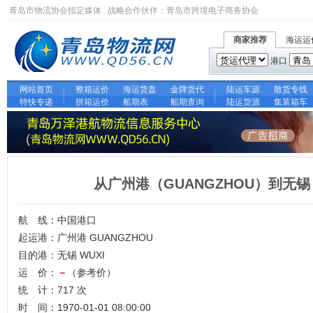
青岛市物流协会指定媒体 战略合作伙伴：
青岛市跨境电子商务协会
商家推荐
海运运
港口
网站首页
整箱运价
海运货盘
金牌货代
陆运车源
散货专线
特快专递
拼箱运价
船期表
船期查询
陆运货源
集装箱车
从广州港（GUANGZHOU）到无锡
航 线：中国港口
起运港：广州港 GUANGZHOU
目的港：无锡 WUXI
运 价：
－
（参考价）
统 计：717 次
时 间：1970-01-01 08:00:00