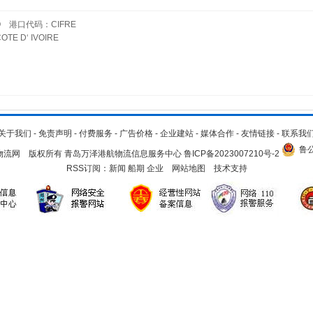
 港口代码：CIFRE
 D‘ IVOIRE
关于我们
-
免责声明
-
付费服务
-
广告价格
-
企业建站
-
媒体合作
-
友情链接
-
联系我
鲁公
.cn 青岛物流网 版权所有 青岛万泽港航物流信息服务中心
鲁ICP备2023007210号-2
RSS订阅：
新闻
船期
企业
网站地图
技术支持