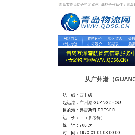
青岛市物流协会指定媒体 战略合作伙伴：
青岛
网站首页
整箱运价
海运货盘
金
特快专递
拼箱运价
船期表
船
从广州港（GUAN
航 线：西非线
起运港：广州港 GUANGZHOU
目的港：弗雷斯科 FRESCO
运 价：
－
（参考价）
统 计：706 次
时 间：1970-01-01 08:00:00