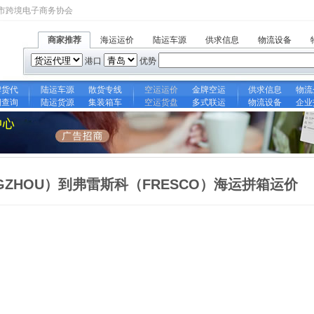
市跨境电子商务协会
商家推荐
海运运价
陆运车源
供求信息
物流设备
港口
优势
牌货代
陆运车源
散货专线
空运运价
金牌空运
供求信息
物流
期查询
陆运货源
集装箱车
空运货盘
多式联运
物流设备
企业
GZHOU）到弗雷斯科（FRESCO）海运拼箱运价