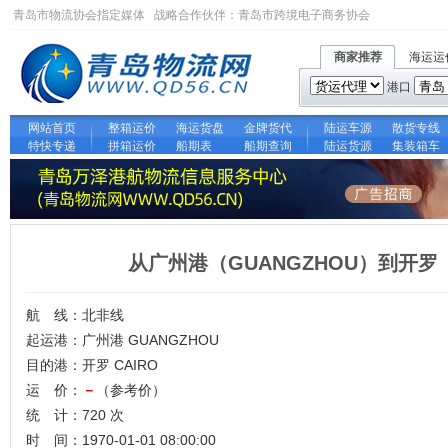
青岛市物流协会指定媒体 战略合作伙伴：
青岛市跨境电子商务协会
商家推荐
海运运
港口
网站首页
整箱运价
海运货盘
金牌货代
陆运车源
散货专线
特快专递
拼箱运价
船期表
船期查询
陆运货源
集装箱车
从广州港（GUANGZHOU）到开罗
航 线：北非线
起运港：广州港 GUANGZHOU
目的港：开罗 CAIRO
运 价：
－
（参考价）
统 计：720 次
时 间：1970-01-01 08:00:00