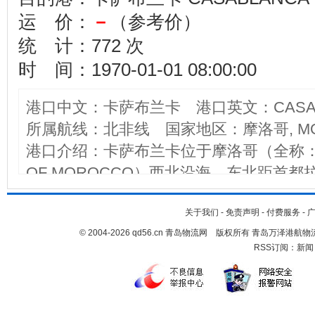
运 价：
－
（参考价）
统 计：772 次
时 间：1970-01-01 08:00:00
港口中文：卡萨布兰卡 港口英文：CASAB
所属航线：北非线 国家地区：摩洛哥, MO
港口介绍：卡萨布兰卡位于摩洛哥（全称：摩洛
OF MOROCCO）西北沿海，东北距首都拉
临大西洋的东侧。又名达尔贝达（DAR EL
口。始建于1770年，19世纪末发展为海
关于我们
-
免责声明
-
付费服务
-
© 2004-2026 qd56.cn 青岛物流网 版权所有 青岛万泽港
的中心，拥有全国约4/5的现代工业，工业
RSS订阅：
新闻
要工业有炼油、炼铁、化工、纺织、鱼类
橡胶、罐头及木材加工等。该港还是一个
要城镇及产区。港口有两个国际机场，较近的