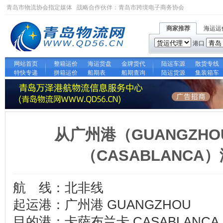
青岛市物流协会指定媒体 战略合作伙伴：
青岛市跨境电子商务协会
商家推荐
海运运
港口
网站首页
整箱运价
海运货盘
金牌货代
陆运车源
散货专线
特快专递
拼箱运价
船期表
船期查询
陆运货源
集装箱车
从广州港（GUANGZH
（CASABLANCA
航 线：北非线
起运港：广州港 GUANGZHOU
目的港：卡萨布兰卡 CASABLANCA