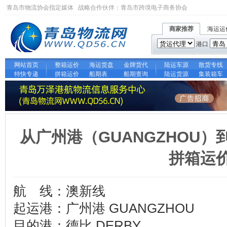
青岛市物流协会指定媒体 战略合作伙伴：
青岛市跨境电子商务协会
商家推荐
海运运
港口
网站首页
整箱运价
海运货盘
金牌货代
陆运车源
散货专线
特快专递
拼箱运价
船期表
船期查询
陆运货源
集装箱车
从广州港（GUANGZHOU）
拼箱运
航 线：澳新线
起运港：广州港 GUANGZHOU
目的港：德比 DERBY