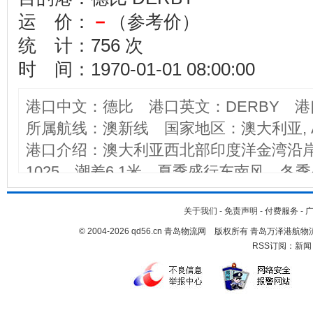
运 价：
－
（参考价）
统 计：756 次
时 间：1970-01-01 08:00:00
港口中文：德比 港口英文：DERBY 港
所属航线：澳新线 国家地区：澳大利亚, AU
港口介绍：澳大利亚西北部印度洋金湾沿
1025。潮差6.1米。夏季盛行东南风，
联系用无线电甚高频6、12、16频道。预
口。工作时间8：00－16：30，可以加
关于我们
-
免责声明
-
付费服务
-
© 2004-2026 qd56.cn 青岛物流网 版权所有 青岛万泽港
疗、淡水、给养、遣返。无修船、加燃料
RSS订阅：
新闻
有一个栈桥码头，可接纳长175米的船只
很大，丰水期高潮时，水深可达9.5米，枯
遇枯水期，船舶只能在海上锚地停泊。