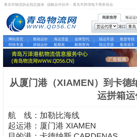
青岛市物流协会指定媒体 战略合作伙伴：
青岛市跨境电子商务协会
商家推荐
海运运
港口
网站首页
整箱运价
海运货盘
金牌货代
陆运车源
散货专线
特快专递
拼箱运价
船期表
船期查询
陆运货源
集装箱车
从厦门港（XIAMEN）到卡德纳
运拼箱运
航 线：加勒比海线
起运港：厦门港 XIAMEN
目的港：卡德纳斯 CARDENAS