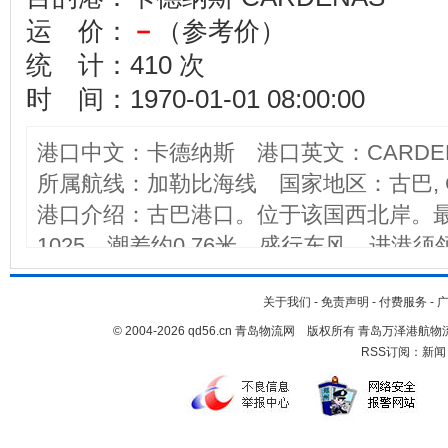
运 价：
－
（参考价）
统 计：410 次
时 间：1970-01-01 08:00:00
港口中文：卡德纳斯 港口英文：CARDEN
所属航线：加勒比海线 国家地区：古巴, 
港口介绍：古巴港口。位于该国西北岸。最
1025。潮差约0.76米。盛行东风。进港
拉斯岛(CAYO PIEDRAS)，进口引航道在
之间，航道深度9.15米，沿西南方向逐渐减
关于我们
-
免责声明
-
付费服务
-
© 2004-2026 qd56.cn 青岛物流网 版权所有 青岛万泽港
度5.79米的船舶能够进港，曾有吃水6.2
RSS订阅：
新闻
瘀积，这个深度一般不现实。航道锚泊条件
间。有5、6只锚系浮筒可伊系缆，水深6.4
头长1500米，有6个泊位，船舶在离港3海