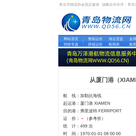
青岛市物流协会指定媒体 战略合作伙伴：
青岛
网站首页
整箱运价
海运货盘
金
特快专递
拼箱运价
船期表
船
从厦门港（XIA
航 线：加勒比海线
起运港：厦门港 XIAMEN
目的港：弗里波特 FERRPORT
运 价：
－
（参考价）
统 计：499 次
时 间：1970-01-01 08:00:00