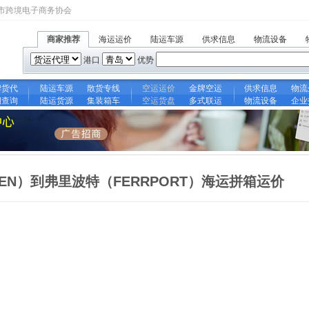
市跨境电子商务协会
商家推荐
海运运价
陆运车源
供求信息
物流设备
港口
优势
牌货代
陆运车源
散货专线
空运运价
金牌空运
供求信息
物流
期查询
陆运货源
集装箱车
空运货盘
多式联运
物流设备
企业
MEN）到弗里波特（FERRPORT）海运拼箱运价