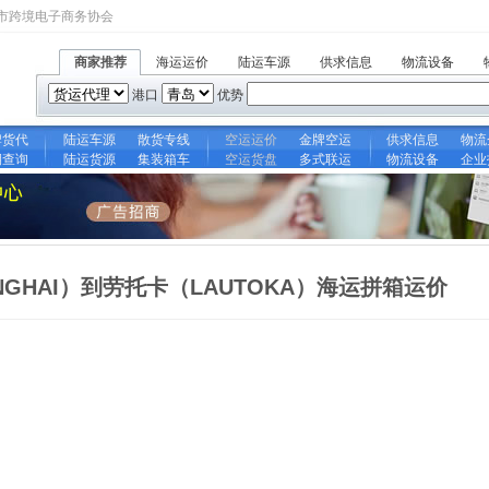
市跨境电子商务协会
商家推荐
海运运价
陆运车源
供求信息
物流设备
港口
优势
牌货代
陆运车源
散货专线
空运运价
金牌空运
供求信息
物流
期查询
陆运货源
集装箱车
空运货盘
多式联运
物流设备
企业
NGHAI）到劳托卡（LAUTOKA）海运拼箱运价