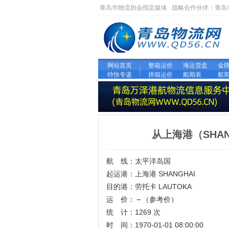
青岛市物流协会指定媒体 战略合作伙伴：
青岛
网站首页
整箱运价
海运货盘
金
特快专递
拼箱运价
船期表
船
从上海港（SHA
航 线：太平洋岛国
起运港：上海港 SHANGHAI
目的港：劳托卡 LAUTOKA
运 价：
－
（参考价）
统 计：1269 次
时 间：1970-01-01 08:00:00