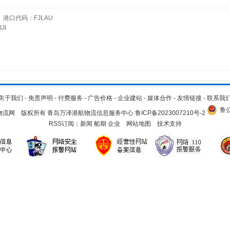
港口代码：FJLAU
JI
关于我们
-
免责声明
-
付费服务
-
广告价格
-
企业建站
-
媒体合作
-
友情链接
-
联系我
鲁公
.cn 青岛物流网 版权所有 青岛万泽港航物流信息服务中心
鲁ICP备2023007210号-2
RSS订阅：
新闻
船期
企业
网站地图
技术支持