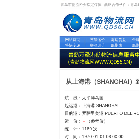
青岛市物流协会指定媒体 战略合作伙伴：
青岛
网站首页
整箱运价
海运货盘
金
特快专递
拼箱运价
船期表
船
从上海港（SHANGHAI）
航 线：太平洋岛国
起运港：上海港 SHANGHAI
目的港：罗萨里奥港 PUERTO DEL RO
运 价：
－
（参考价）
统 计：1189 次
时 间：1970-01-01 08:00:00