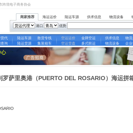
市跨境电子商务协会
商家推荐
海运运价
陆运车源
供求信息
物流设备
港口
优势
牌货代
陆运车源
散货专线
空运运价
金牌空运
供求信息
物流
期查询
陆运货源
集装箱车
空运货盘
多式联运
物流设备
企业
到罗萨里奥港（PUERTO DEL ROSARIO）海运拼
SARIO