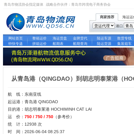
青岛市物流协会指定媒体 战略合作伙伴：
青岛市跨境电子商务协会
商家推荐
海运运
港口
网站首页
整箱运价
海运货盘
金牌货代
陆运车源
散货专线
特快专递
拼箱运价
船期表
船期查询
陆运货源
集装箱车
从青岛港（QINGDAO）到胡志明泰莱港（HOCH
航 线：东南亚线
起运港：青岛港 QINGDAO
目的港：胡志明泰莱港 HOCHIMINH CAT LAI
运 价：
750 / 750 / 750
（参考价）
统 计：12938 次
时 间：2026-06-04 08:25:37