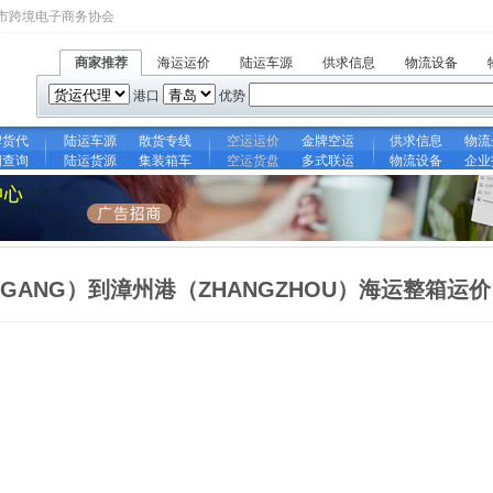
市跨境电子商务协会
商家推荐
海运运价
陆运车源
供求信息
物流设备
港口
优势
牌货代
陆运车源
散货专线
空运运价
金牌空运
供求信息
物流
期查询
陆运货源
集装箱车
空运货盘
多式联运
物流设备
企业
NGANG）到漳州港（ZHANGZHOU）海运整箱运价