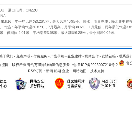
OU 港口代码：CNZZU
NA
东北风，年平均风速为3.2米/秒，最大风速40米/秒。 降水：雨量充沛，降水集中在
 气温：年平均气温20.87℃，7月最高，月平均38.6℃，1月最低，历年最低气温3.8
，低潮位-2.01米，平均潮差3.68米。最大潮差6.28米，最小潮差0.02米。
关于我们
-
免责声明
-
付费服务
-
广告价格
-
企业建站
-
媒体合作
-
友情链接
-
联系我
鲁公
.cn 青岛物流网 版权所有 青岛万泽港航物流信息服务中心
鲁ICP备2023007210号-2
RSS订阅：
新闻
船期
企业
网站地图
技术支持