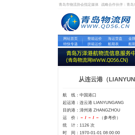
青岛市物流协会指定媒体 战略合作伙伴：
青岛
网站首页
整箱运价
海运货盘
金
特快专递
拼箱运价
船期表
船
从连云港（LIANYU
航 线：中国港口
起运港：连云港 LIANYUNGANG
目的港：漳州港 ZHANGZHOU
运 价：
－ / － / －
（参考价）
统 计：1126 次
时 间：1970-01-01 08:00:00