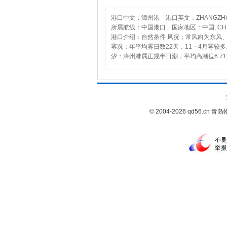
港口中文：漳州港 港口英文：ZHANGZH
所属航线：中国港口 国家地区：中国, CHI
港口介绍：自然条件 风况；常风向为东风、
雾况：年平均雾日数22天，11－4月雾较多。
汐：漳州港属正规半日潮，平均高潮位6.71米
© 2004-2026 qd56