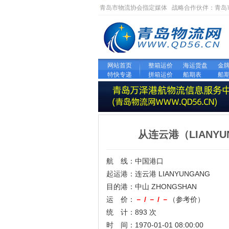
青岛市物流协会指定媒体 战略合作伙伴：
青岛
网站首页
整箱运价
海运货盘
金
特快专递
拼箱运价
船期表
船
从连云港（LIANY
航 线：中国港口
起运港：连云港 LIANYUNGANG
目的港：中山 ZHONGSHAN
运 价：
－ / － / －
（参考价）
统 计：893 次
时 间：1970-01-01 08:00:00