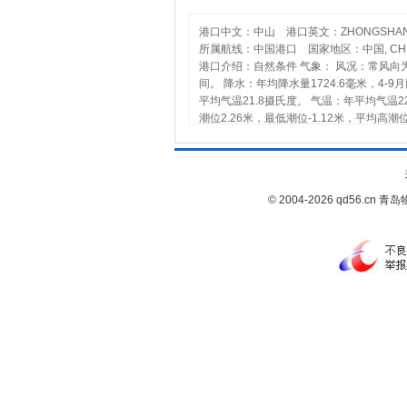
港口中文：中山 港口英文：ZHONGSHA
所属航线：中国港口 国家地区：中国, CHI
港口介绍：自然条件 气象： 风况：常风向为
间。 降水：年均降水量1724.6毫米，4-
平均气温21.8摄氏度。 气温：年平均气温22
潮位2.26米，最低潮位-1.12米，平均高
制，不论洪季、沽季，涨潮流小于落潮流；涨潮
风速和平均高潮位组合下，波浪高度在淇澳岛东侧
便利，公路运输以广（州）拱（北）、（石
区东出横门距香港52海里，南出磨刀门，
© 2004-2026 qd56
开辟了至广州、香港、澳门、江门等港口的
流域。目前，中山市有集团企业133家，
企业集团。 港区分布及泊位情况 中山港现有
个，3000吨级泊位2个，1400吨级集装箱
6936平方米，堆场10处，总面积87256
最大起重能力40吨，装卸搬运机械91台，
46千米。港内航道宽350~1500米，其间
地： 引航联检锚地：淇澳岛大王角灯塔与
联检锚地：小隐冲口至上浪冲口之间的航道北
的航道西侧锚地；（2）黄广昌锚地；（3