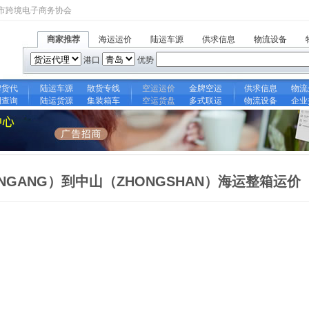
市跨境电子商务协会
商家推荐
海运运价
陆运车源
供求信息
物流设备
港口
优势
牌货代
陆运车源
散货专线
空运运价
金牌空运
供求信息
物流
期查询
陆运货源
集装箱车
空运货盘
多式联运
物流设备
企业
UNGANG）到中山（ZHONGSHAN）海运整箱运价