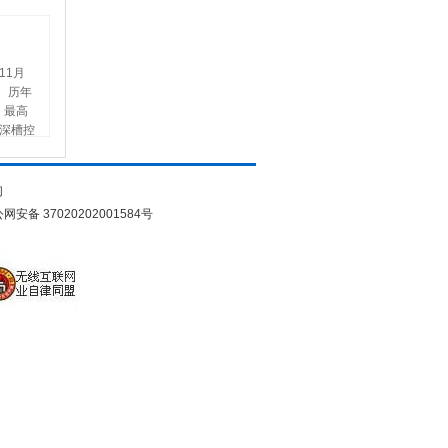
11月
节。历年
，最高
下深槽控
年一遇
山港交通
港新港
们
中山港已
网安备 37020202001584号
区和西江
家大型
泊位1
，总面积
30台，
洋，全长
。 锚
海面。
标之间