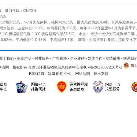
N 港口代码：CNZSN
NA
北和东北风，4-7月为东南风，强风向为北风，最大风速为28米/秒。台风多发生在5-
9月雨水较多，占全年的82.9%。年均雾日为16.8天，每年10-12月至翌年1月为多雾季
.1℃,极端最低气温-1.3℃,极端最高气温37.6℃。 水文： 潮汐：潮汐为不规则半日潮
潮位0.62米，平均低潮位-0.48米，平均潮差1.1米。 潮流：为沿河道往复流，流向受水
最大流速1.14米/秒，落潮最大流速1.71米/秒。 波浪：中山港和横门口海域在10
海面可达1.31~2.05米，茅横4号灯桩附近，可达1.07~1.48米。 交通状况 中
）歧湾（仔）为骨干线，形成四通八达的公路网，汽车通往全省各县市。 水路自中山
关于我们
-
免责声明
-
付费服务
-
广告价格
-
企业建站
-
媒体合作
-
友情链接
-
联系我
距澳门50海里，内接珠江水系，外连伶仃水道，可通往沿海各港及国际航线。 目前，
鲁公
.cn 青岛物流网 版权所有 青岛万泽港航物流信息服务中心
鲁ICP备2023007210号-2
航线。 经济腹地 中山港的直接经济腹地是中山市，间接经济腹地是珠江三角洲经济
RSS订阅：
新闻
船期
企业
网站地图
技术支持
其中威力、精细化工、火炬高新技术实业股份有限公司被列入广东省首批重点发展的70
码头泊位总长1800米，其中公共港口货运码头近800米，泊位13个，包括5000吨级
泊位4个，1000吨级泊位2个，500吨级泊位4个。 仓储堆场及能力 公共港口仓库4座
平方米，可同时贮放货柜3152TEU，货物11.6万吨。 装卸机械及能力 公共港口起重机械
其中货柜牵引车68台。 助航信息 航道： 横门出海航道由中山港至淇澳岛东侧出伶仃
有淇澳、茅横和澜山三个浅滩，水深达-7米，全天候通航3000吨级海船或5000吨级江船
内伶仃岛尖峰山连线上距大王角灯塔3海里的点为圆心、1000米为半径的圆周范围内的
侧。 装载危险货物船锚地：同兴围锚地。 装卸作业锚地：（1）进口航道1~4号灯
）小隐锚地。