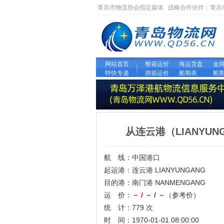
青岛市物流协会指定媒体 战略合作伙伴：
青岛
网站首页
整箱运价
海运货盘
金
特快专递
拼箱运价
船期表
船
从连云港（LIANYU
航 线：中国港口
起运港：连云港 LIANYUNGANG
目的港：南门港 NANMENGANG
运 价：
－ / － / －
（参考价）
统 计：779 次
时 间：1970-01-01 08:00:00