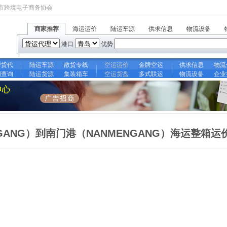
市跨境电子商务协会
商家推荐
海运运价
陆运车源
供求信息
物流设备
港口
优势
牌货代
陆运车源
散货专线
空运运价
金牌空运
供求信息
物流
期查询
陆运货源
集装箱车
空运货盘
多式联运
物流设备
企业
NGANG）到南门港（NANMENGANG）海运整箱运