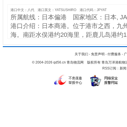
港口中文：八代 港口英文：YATSUSHIRO 港口代码：JPYAT
所属航线：日本偏港 国家地区：日本, JA
港口介绍：日本商港。位于港市之西，九
海。南距水俣港约20海里，距鹿儿岛港约1
里，至长崎约70海里；港口在球磨川口北
分外港和内港。内港在纵深港池东段南岸，有
关于我们
-
免责声明
-
付费服务
-
位；外港在港池西段北岸及外海岸，有5个泊
© 2004-2026 qd56.cn 青岛物流网 版权所有 青岛万泽港
1万吨级，海岸的2个泊位水深10米，为1
RSS订阅：
新闻
挡风。西南海域的大筑岛东岸设有油码头
长岛海峡，也可经由八代海西北的三角海