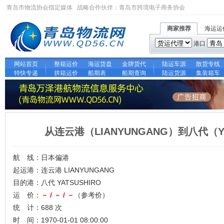
青岛市物流协会指定媒体 战略合作伙伴：
青岛市跨境电子商务协会
商家推荐
海运运
港口
网站首页
整箱运价
海运货盘
金牌货代
陆运车源
散货专线
特快专递
拼箱运价
船期表
船期查询
陆运货源
集装箱车
从连云港（LIANYUNGANG）到八代（Y
航 线：日本偏港
起运港：连云港 LIANYUNGANG
目的港：八代 YATSUSHIRO
运 价：
－ / － / －
（参考价）
统 计：688 次
时 间：1970-01-01 08:00:00