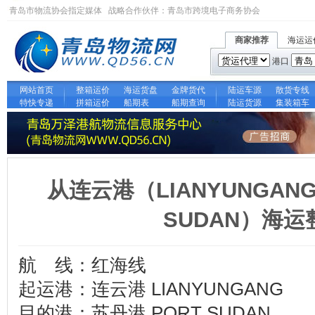
青岛市物流协会指定媒体 战略合作伙伴：
青岛市跨境电子商务协会
商家推荐
海运运
港口
网站首页
整箱运价
海运货盘
金牌货代
陆运车源
散货专线
特快专递
拼箱运价
船期表
船期查询
陆运货源
集装箱车
从连云港（LIANYUNGAN
SUDAN）海
航 线：红海线
起运港：连云港 LIANYUNGANG
目的港：苏丹港 PORT SUDAN