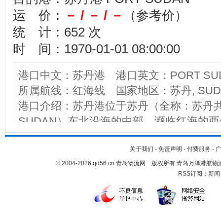
运 价：
－ / － / －
（参考价）
统 计：652 次
时 间：1970-01-01 08:00:00
港口中文：苏丹港 港口英文：PORT SU
所属航线：红海线 国家地区：苏丹, SUD
港口介绍：苏丹港位于苏丹（全称：苏丹共和国TH
SUDAN）东北沿海的中部，濒临红海的
口，也是全国重要的产盐基地。全国有90
界各地。主要工业有炼油、电力、汽车、船
关于我们
-
免责声明
-
付费服务
-
© 2004-2026 qd56.cn 青岛物流网 版权所有 青岛万泽港
拥有大型炼油厂，其输油管道长达815km
RSS订阅：
新闻
（KHARTOUM）。 港口距国际机场约5
（CAIRO）及喀土穆。 该港属热带沙
度，最高达40~50摄氏度。每年5~7月