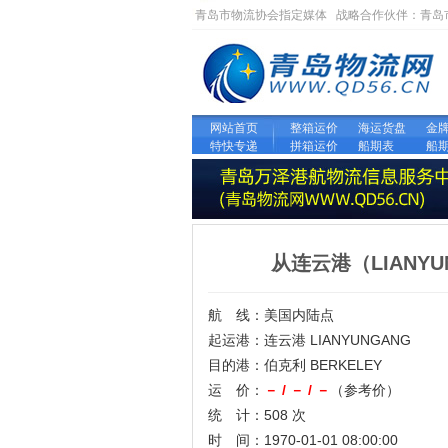
青岛市物流协会指定媒体 战略合作伙伴：
青岛
网站首页
整箱运价
海运货盘
金
特快专递
拼箱运价
船期表
船
从连云港（LIANY
航 线：美国内陆点
起运港：连云港 LIANYUNGANG
目的港：伯克利 BERKELEY
运 价：
－ / － / －
（参考价）
统 计：508 次
时 间：1970-01-01 08:00:00