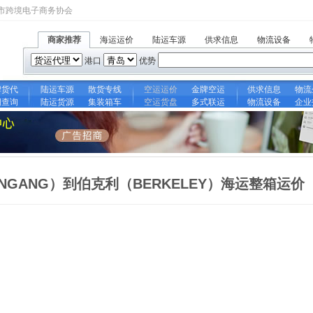
市跨境电子商务协会
商家推荐
海运运价
陆运车源
供求信息
物流设备
港口
优势
牌货代
陆运车源
散货专线
空运运价
金牌空运
供求信息
物流
期查询
陆运货源
集装箱车
空运货盘
多式联运
物流设备
企业
UNGANG）到伯克利（BERKELEY）海运整箱运价