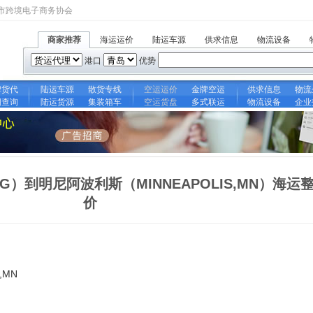
市跨境电子商务协会
商家推荐
海运运价
陆运车源
供求信息
物流设备
港口
优势
牌货代
陆运车源
散货专线
空运运价
金牌空运
供求信息
物流
期查询
陆运货源
集装箱车
空运货盘
多式联运
物流设备
企业
NG）到明尼阿波利斯（MINNEAPOLIS,MN）海运
价
,MN