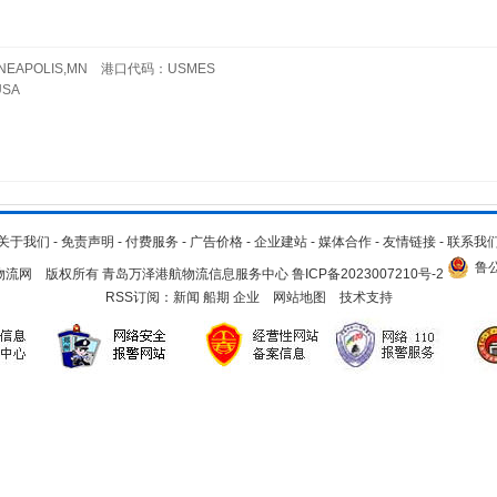
APOLIS,MN 港口代码：USMES
SA
关于我们
-
免责声明
-
付费服务
-
广告价格
-
企业建站
-
媒体合作
-
友情链接
-
联系我
鲁公
.cn 青岛物流网 版权所有 青岛万泽港航物流信息服务中心
鲁ICP备2023007210号-2
RSS订阅：
新闻
船期
企业
网站地图
技术支持