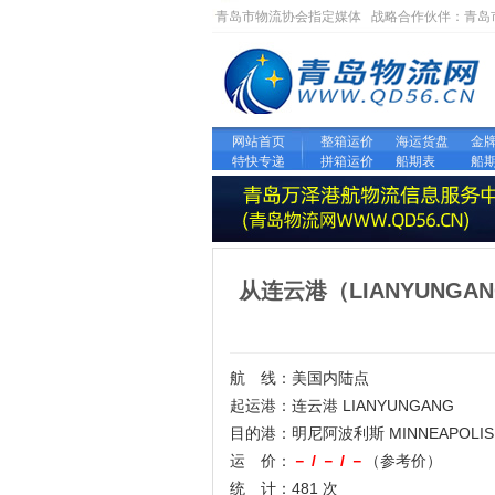
青岛市物流协会指定媒体 战略合作伙伴：
青岛
网站首页
整箱运价
海运货盘
金
特快专递
拼箱运价
船期表
船
从连云港（LIANYUNGA
航 线：美国内陆点
起运港：连云港 LIANYUNGANG
目的港：明尼阿波利斯 MINNEAPOLIS
运 价：
－ / － / －
（参考价）
统 计：481 次