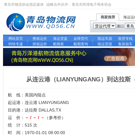
青岛市物流协会指定媒体 战略合作伙伴：
青岛市跨境电子商务协会
商家推荐
海运运
港口
网站首页
整箱运价
海运货盘
金牌货代
陆运车源
散货专线
特快专递
拼箱运价
船期表
船期查询
陆运货源
集装箱车
从连云港（LIANYUNGANG）到达拉斯（
航 线：美国内陆点
起运港：连云港 LIANYUNGANG
目的港：达拉斯 DALLAS,TX
运 价：
－ / － / －
（参考价）
统 计：515 次
时 间：1970-01-01 08:00:00