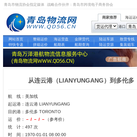
青岛市物流协会指定媒体 战略合作伙伴：
青岛市跨境电子商务协会
商家推荐
海运运
港口
网站首页
整箱运价
海运货盘
金牌货代
陆运车源
散货专线
特快专递
拼箱运价
船期表
船期查询
陆运货源
集装箱车
从连云港（LIANYUNGANG）到多伦多
航 线：美加线
起运港：连云港 LIANYUNGANG
目的港：多伦多 TORONTO
运 价：
－ / － / －
（参考价）
统 计：497 次
时 间：1970-01-01 08:00:00