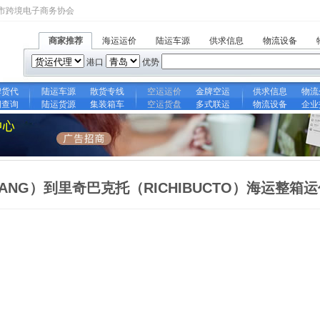
市跨境电子商务协会
商家推荐
海运运价
陆运车源
供求信息
物流设备
港口
优势
牌货代
陆运车源
散货专线
空运运价
金牌空运
供求信息
物流
期查询
陆运货源
集装箱车
空运货盘
多式联运
物流设备
企业
GANG）到里奇巴克托（RICHIBUCTO）海运整箱