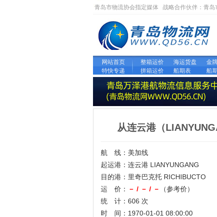
青岛市物流协会指定媒体 战略合作伙伴：
青岛
网站首页
整箱运价
海运货盘
金
特快专递
拼箱运价
船期表
船
从连云港（LIANYUN
航 线：美加线
起运港：连云港 LIANYUNGANG
目的港：里奇巴克托 RICHIBUCTO
运 价：
－ / － / －
（参考价）
统 计：606 次
时 间：1970-01-01 08:00:00