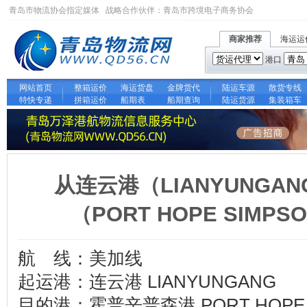
青岛市物流协会指定媒体 战略合作伙伴：
青岛市跨境电子商务协会
商家推荐
海运运
港口
网站首页
整箱运价
海运货盘
金牌货代
陆运车源
散货专线
特快专递
拼箱运价
船期表
船期查询
陆运货源
集装箱车
从连云港（LIANYUNGA
（PORT HOPE SIM
航 线：美加线
起运港：连云港 LIANYUNGANG
目的港：霍普辛普森港 PORT HOPE 