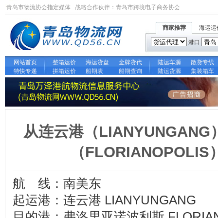
青岛市物流协会指定媒体 战略合作伙伴：
青岛市跨境电子商务协会
商家推荐
海运运
港口
网站首页
整箱运价
海运货盘
金牌货代
陆运车源
散货专线
特快专递
拼箱运价
船期表
船期查询
陆运货源
集装箱车
从连云港（LIANYUNGA
（FLORIANOPOL
航 线：南美东
起运港：连云港 LIANYUNGANG
目的港：弗洛里亚诺波利斯 FLORIAN