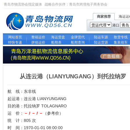
青岛市物流协会指定媒体 战略合作伙伴：
青岛市跨境电子商务协会
商家推荐
海运运
港口
网站首页
整箱运价
海运货盘
金牌货代
陆运车源
散货专线
特快专递
拼箱运价
船期表
船期查询
陆运货源
集装箱车
从连云港（LIANYUNGANG）到托拉纳罗
航 线：东非线
起运港：连云港 LIANYUNGANG
目的港：托拉纳罗 TOLAGNARO
运 价：
－ / － / －
（参考价）
统 计：805 次
时 间：1970-01-01 08:00:00