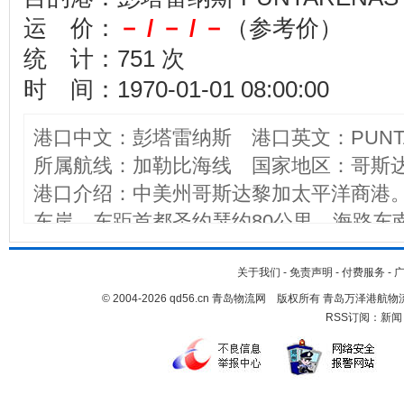
运 价：
－ / － / －
（参考价）
统 计：751 次
时 间：1970-01-01 08:00:00
港口中文：彭塔雷纳斯 港口英文：PUNTA
所属航线：加勒比海线 国家地区：哥斯达黎加,
港口介绍：中美州哥斯达黎加太平洋商港
东岸。东距首都圣约瑟约80公里，海路东南
科林托262海里、至阿卡胡特拉港410米。港口有
堤，顶端内外各有一个泊位，外泊位长147米
关于我们
-
免责声明
-
付费服务
-
© 2004-2026 qd56.cn 青岛物流网 版权所有 青岛万泽港
米，最大水深7.4米。港外设有锚地可提
RSS订阅：
新闻