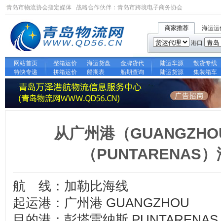
青岛市物流协会指定媒体 战略合作伙伴：
青岛市跨境电子商务协会
商家推荐
海运运
港口
网站首页
整箱运价
海运货盘
金牌货代
陆运车源
散货专线
特快专递
拼箱运价
船期表
船期查询
陆运货源
集装箱车
从广州港（GUANGZH
（PUNTARENAS
航 线：加勒比海线
起运港：广州港 GUANGZHOU
目的港：彭塔雷纳斯 PUNTARENAS