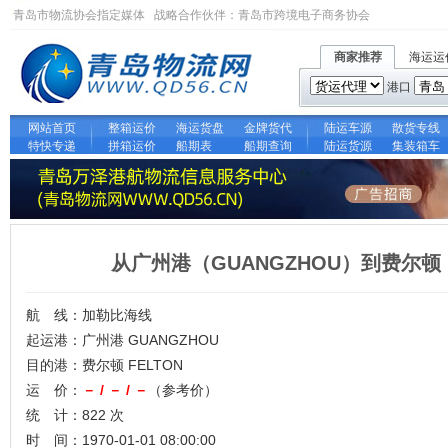
青岛市物流协会指定媒体 战略合作伙伴：
青岛市跨境电子商务协会
商家推荐
海运运
港口
网站首页
整箱运价
海运货盘
金牌货代
陆运车源
散货专线
特快专递
拼箱运价
船期表
船期查询
陆运货源
集装箱车
从广州港（GUANGZHOU）到费尔顿
航 线：加勒比海线
起运港：广州港 GUANGZHOU
目的港：费尔顿 FELTON
运 价：
－ / － / －
（参考价）
统 计：822 次
时 间：1970-01-01 08:00:00