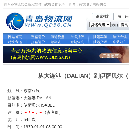
青岛市物流协会指定媒体 战略合作伙伴：
青岛市跨境电子商务协会
商家推荐
海运运
港口
网站首页
整箱运价
海运货盘
金牌货代
陆运车源
散货专线
特快专递
拼箱运价
船期表
船期查询
陆运货源
集装箱车
从大连港（DALIAN）到伊萨贝尔（
航 线：东南亚线
起运港：大连港 DALIAN
目的港：伊萨贝尔 ISABEL
运 价：
－ / － / －
（参考价）
统 计：548 次
时 间：1970-01-01 08:00:00