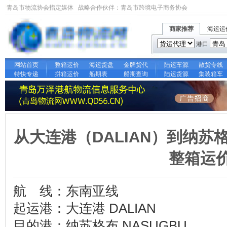
青岛市物流协会指定媒体 战略合作伙伴：
青岛市跨境电子商务协会
商家推荐
海运运
港口
网站首页
整箱运价
海运货盘
金牌货代
陆运车源
散货专线
特快专递
拼箱运价
船期表
船期查询
陆运货源
集装箱车
从大连港（DALIAN）到纳苏格
整箱运
航 线：东南亚线
起运港：大连港 DALIAN
目的港：纳苏格布 NASUGBU