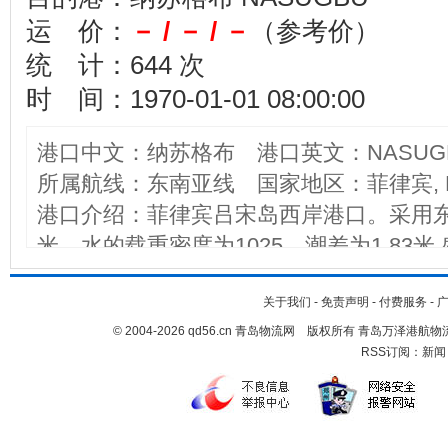
运 价：
－ / － / －
（参考价）
统 计：644 次
时 间：1970-01-01 08:00:00
港口中文：纳苏格布 港口英文：NASUG
所属航线：东南亚线 国家地区：菲律宾, PHI
港口介绍：菲律宾吕宋岛西岸港口。采用东8
米，水的载重密度为1025。潮差为1.83
强制。但受推荐。没有通讯电台。工作时间
施有：加燃料、小汽艇、医疗、牵引、给
关于我们
-
免责声明
-
付费服务
-
© 2004-2026 qd56.cn 青岛物流网 版权所有 青岛万泽港
污和淡水。纳苏格布港主要进行糖的出口运
RSS订阅：
新闻
处的锚地良好。水深在9.14米。由驳船
废弃不用。但可获得贮量3500吨的仓库
务、驳船，地方上可获得劳务，以及少量