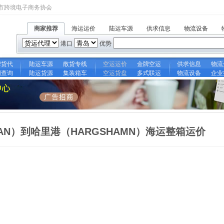
市跨境电子商务协会
商家推荐
海运运价
陆运车源
供求信息
物流设备
港口
优势
牌货代
陆运车源
散货专线
空运运价
金牌空运
供求信息
物流
期查询
陆运货源
集装箱车
空运货盘
多式联运
物流设备
企业
IAN）到哈里港（HARGSHAMN）海运整箱运价