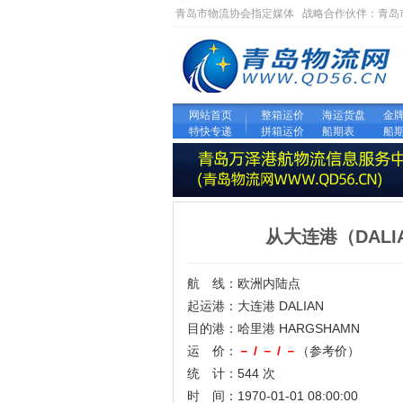
青岛市物流协会指定媒体 战略合作伙伴：
青岛
网站首页
整箱运价
海运货盘
金
特快专递
拼箱运价
船期表
船
从大连港（DAL
航 线：欧洲内陆点
起运港：大连港 DALIAN
目的港：哈里港 HARGSHAMN
运 价：
－ / － / －
（参考价）
统 计：544 次
时 间：1970-01-01 08:00:00