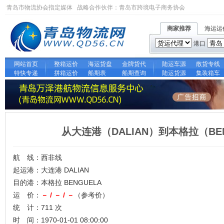
青岛市物流协会指定媒体 战略合作伙伴：
青岛市跨境电子商务协会
商家推荐
海运运
港口
网站首页
整箱运价
海运货盘
金牌货代
陆运车源
散货专线
特快专递
拼箱运价
船期表
船期查询
陆运货源
集装箱车
从大连港（DALIAN）到本格拉（BE
航 线：西非线
起运港：大连港 DALIAN
目的港：本格拉 BENGUELA
运 价：
－ / － / －
（参考价）
统 计：711 次
时 间：1970-01-01 08:00:00