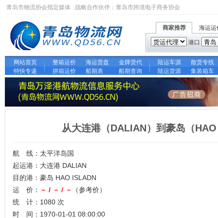
青岛市物流协会指定媒体 战略合作伙伴：
青岛市跨境电子商务协会
商家推荐
海运运
港口
网站首页
整箱运价
海运货盘
金牌货代
陆运车源
散货专线
特快专递
拼箱运价
船期表
船期查询
陆运货源
集装箱车
从大连港（DALIAN）到豪岛（HAO
航 线：太平洋岛国
起运港：大连港 DALIAN
目的港：豪岛 HAO ISLADN
运 价：
－ / － / －
（参考价）
统 计：1080 次
时 间：1970-01-01 08:00:00