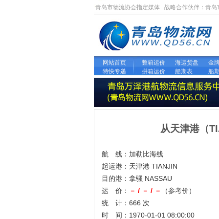
青岛市物流协会指定媒体 战略合作伙伴：
青岛
网站首页
整箱运价
海运货盘
金
特快专递
拼箱运价
船期表
船
从天津港（TI
航 线：加勒比海线
起运港：天津港 TIANJIN
目的港：拿骚 NASSAU
运 价：
－ / － / －
（参考价）
统 计：666 次
时 间：1970-01-01 08:00:00