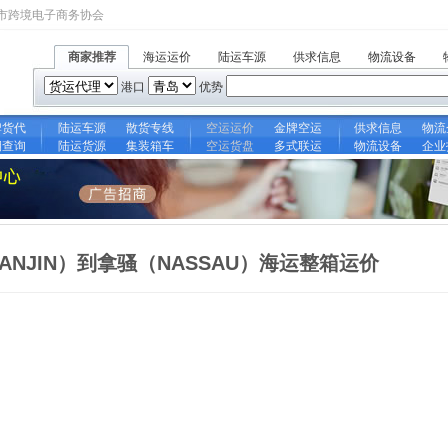
市跨境电子商务协会
商家推荐
海运运价
陆运车源
供求信息
物流设备
港口
优势
牌货代
陆运车源
散货专线
空运运价
金牌空运
供求信息
物流
期查询
陆运货源
集装箱车
空运货盘
多式联运
物流设备
企业
ANJIN）到拿骚（NASSAU）海运整箱运价