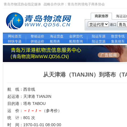
青岛市物流协会指定媒体 战略合作伙伴：
青岛市跨境电子商务协会
商家推荐
海运运
港口
网站首页
整箱运价
海运货盘
金牌货代
陆运车源
散货专线
特快专递
拼箱运价
船期表
船期查询
陆运货源
集装箱车
从天津港（TIANJIN）到塔布（
航 线：西非线
起运港：天津港 TIANJIN
目的港：塔布 TABOU
运 价：
－ / － / －
（参考价）
统 计：801 次
时 间：1970-01-01 08:00:00