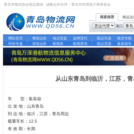
青岛市物流协会指定媒体 战略合作伙伴：
青岛市跨境电子商务协会
商家推荐
海运运
港口
网站首页
整箱运价
海运货盘
金牌货代
陆运车源
散货专线
特快专递
拼箱运价
船期表
船期查询
陆运货源
集装箱车
从山东青岛到临沂，江苏，青
车 型：集装箱
出 发 地：山东青岛
到 达 地：临沂，江苏，青岛周边
载重车长：12.5
有 效 期：长期