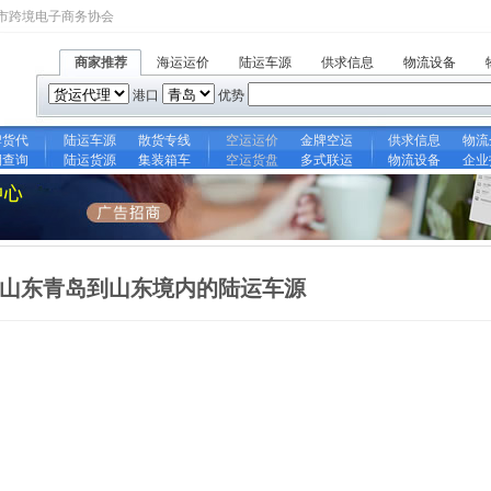
市跨境电子商务协会
商家推荐
海运运价
陆运车源
供求信息
物流设备
港口
优势
牌货代
陆运车源
散货专线
空运运价
金牌空运
供求信息
物流
期查询
陆运货源
集装箱车
空运货盘
多式联运
物流设备
企业
山东青岛到山东境内的陆运车源