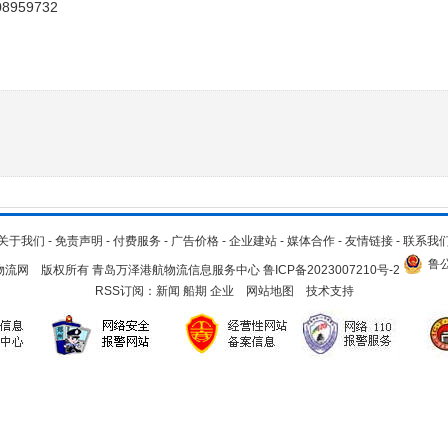
59732
关于我们
-
免责声明
-
付费服务
-
广告价格
-
企业建站
-
媒体合作
-
友情链接
-
联系我
鲁公
.cn 青岛物流网 版权所有 青岛万泽港航物流信息服务中心
鲁ICP备2023007210号-2
RSS订阅：
新闻
船期
企业
网站地图
技术支持