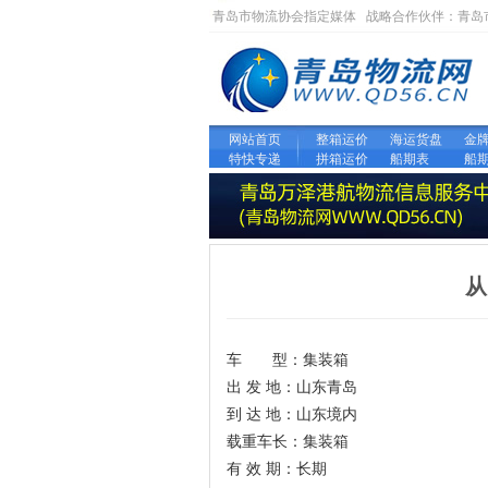
青岛市物流协会指定媒体 战略合作伙伴：
青岛
网站首页
整箱运价
海运货盘
金
特快专递
拼箱运价
船期表
船
从
车 型：集装箱
出 发 地：山东青岛
到 达 地：山东境内
载重车长：集装箱
有 效 期：长期