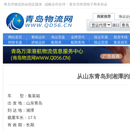
青岛市物流协会指定媒体 战略合作伙伴：
青岛市跨境电子商务协会
商家推荐
海运运
港口
网站首页
整箱运价
海运货盘
金牌货代
陆运车源
散货专线
特快专递
拼箱运价
船期表
船期查询
陆运货源
集装箱车
从山东青岛到湘潭的
车 型：集装箱
出 发 地：山东青岛
到 达 地：湘潭
载重车长：17.5
有 效 期：长期