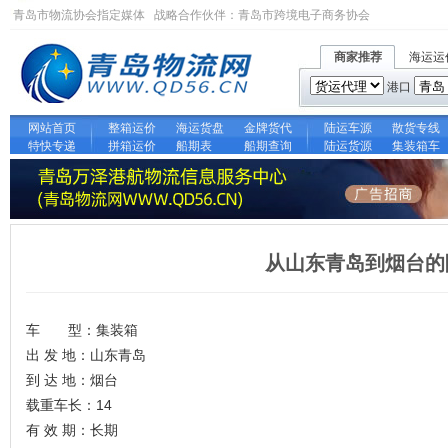
青岛市物流协会指定媒体 战略合作伙伴：
青岛市跨境电子商务协会
商家推荐
海运运
港口
网站首页
整箱运价
海运货盘
金牌货代
陆运车源
散货专线
特快专递
拼箱运价
船期表
船期查询
陆运货源
集装箱车
从山东青岛到烟台的
车 型：集装箱
出 发 地：山东青岛
到 达 地：烟台
载重车长：14
有 效 期：长期