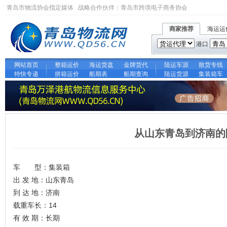
青岛市物流协会指定媒体 战略合作伙伴：
青岛市跨境电子商务协会
商家推荐
海运运
港口
网站首页
整箱运价
海运货盘
金牌货代
陆运车源
散货专线
特快专递
拼箱运价
船期表
船期查询
陆运货源
集装箱车
从山东青岛到济南的
车 型：集装箱
出 发 地：山东青岛
到 达 地：济南
载重车长：14
有 效 期：长期