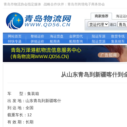
青岛市物流协会指定媒体 战略合作伙伴：
青岛市跨境电子商务协会
商家推荐
海运运
港口
网站首页
整箱运价
海运货盘
金牌货代
陆运车源
散货专线
特快专递
拼箱运价
船期表
船期查询
陆运货源
集装箱车
从山东青岛到新疆喀什到
车 型：集装箱
出 发 地：山东青岛到新疆喀什
到 达 地：全国
载重车长：12
有 效 期：长期