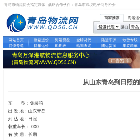
青岛市物流协会指定媒体 战略合作伙伴：
青岛市跨境电子商务协会
商家推荐
海运运
港口
网站首页
整箱运价
海运货盘
金牌货代
陆运车源
散货专线
特快专递
拼箱运价
船期表
船期查询
陆运货源
集装箱车
从山东青岛到日照的
车 型：集装箱
出 发 地：山东青岛
到 达 地：日照
载重车长： 000
有 效 期：长期