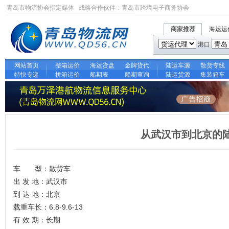
青岛市物流协会指定媒体 战略合作伙伴：
青岛市跨境电子商务协会
商家推荐
海运运
港口
网站首页
整箱运价
海运货盘
金牌货代
陆运车源
散货专线
特快专递
拼箱运价
船期表
船期查询
陆运货源
集装箱车
从武汉市到北京的
车 型：散货车
出 发 地：武汉市
到 达 地：北京
载重车长：6.8-9.6-13
有 效 期：长期