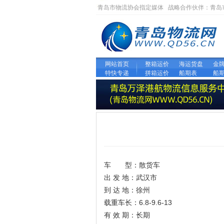
青岛市物流协会指定媒体 战略合作伙伴：
青岛
网站首页
整箱运价
海运货盘
金
特快专递
拼箱运价
船期表
船
车 型：散货车
出 发 地：武汉市
到 达 地：徐州
载重车长：6.8-9.6-13
有 效 期：长期