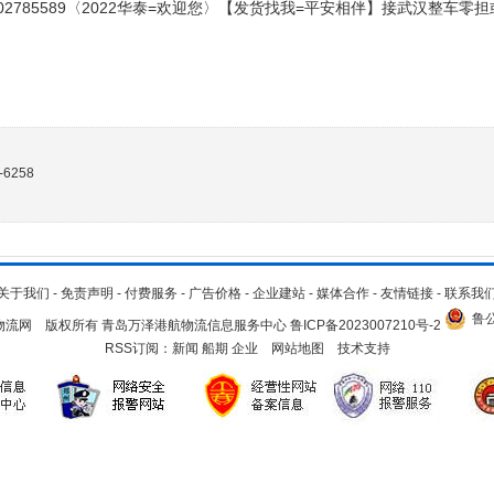
2785589〈2022华泰=欢迎您〉【发货找我=平安相伴】接武汉整车零
-6258
关于我们
-
免责声明
-
付费服务
-
广告价格
-
企业建站
-
媒体合作
-
友情链接
-
联系我
鲁公
.cn 青岛物流网 版权所有 青岛万泽港航物流信息服务中心
鲁ICP备2023007210号-2
RSS订阅：
新闻
船期
企业
网站地图
技术支持