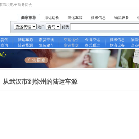
市跨境电子商务协会
商家推荐
海运运价
陆运车源
供求信息
物流设备
港口
优势
牌货代
陆运车源
散货专线
空运运价
金牌空运
供求信息
物流
期查询
陆运货源
集装箱车
空运货盘
多式联运
物流设备
企业
从武汉市到徐州的陆运车源