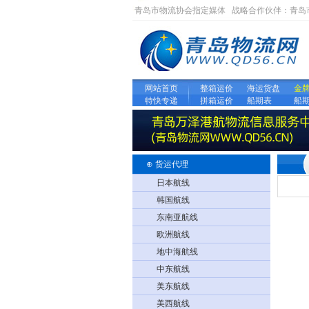
青岛市物流协会指定媒体 战略合作伙伴：
青岛
网站首页
整箱运价
海运货盘
金
特快专递
拼箱运价
船期表
船
⊕
货运代理
日本航线
韩国航线
东南亚航线
欧洲航线
地中海航线
中东航线
美东航线
美西航线