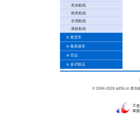
美加航线
南美航线
非洲航线
澳新航线
⊕
散货车
⊕
集装箱车
⊕
空运
⊕
多式联运
© 2004-2026 qd56