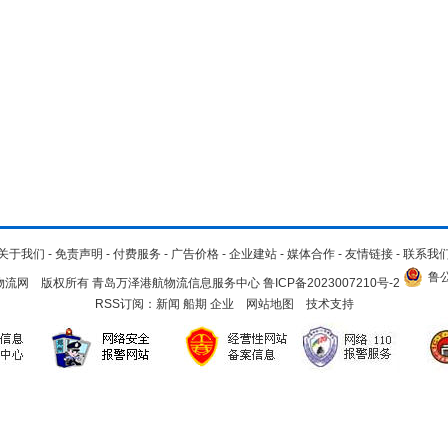
关于我们
-
免责声明
-
付费服务
-
广告价格
-
企业建站
-
媒体合作
-
友情链接
-
联系我
鲁公
.cn 青岛物流网 版权所有 青岛万泽港航物流信息服务中心
鲁ICP备2023007210号-2
RSS订阅：
新闻
船期
企业
网站地图
技术支持