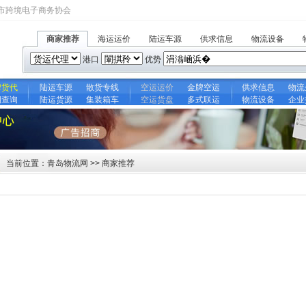
市跨境电子商务协会
商家推荐
海运运价
陆运车源
供求信息
物流设备
港口
优势
牌货代
陆运车源
散货专线
空运运价
金牌空运
供求信息
物流
期查询
陆运货源
集装箱车
空运货盘
多式联运
物流设备
企业
当前位置：青岛物流网 >> 商家推荐