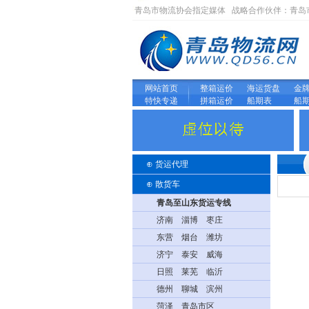
青岛市物流协会指定媒体 战略合作伙伴：
青岛
网站首页
整箱运价
海运货盘
金
特快专递
拼箱运价
船期表
船
⊕
货运代理
⊕
散货车
青岛至山东货运专线
济南
淄博
枣庄
东营
烟台
潍坊
济宁
泰安
威海
日照
莱芜
临沂
德州
聊城
滨州
菏泽
青岛市区