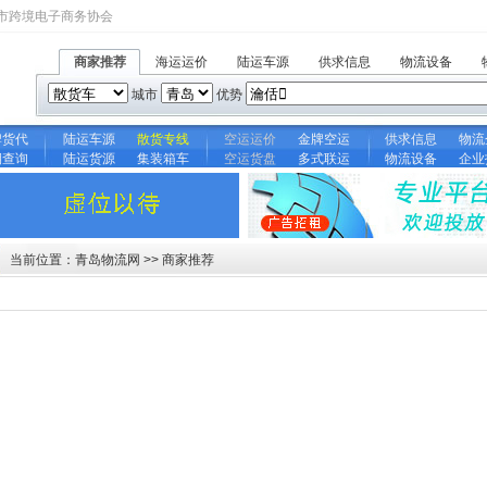
市跨境电子商务协会
商家推荐
海运运价
陆运车源
供求信息
物流设备
城市
优势
牌货代
陆运车源
散货专线
空运运价
金牌空运
供求信息
物流
期查询
陆运货源
集装箱车
空运货盘
多式联运
物流设备
企业
当前位置：青岛物流网 >> 商家推荐