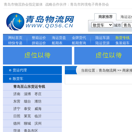
青岛市物流协会指定媒体 战略合作伙伴：
青岛市跨境电子商务协会
商家推荐
海运运
城市
网站首页
整箱运价
海运货盘
金牌货代
陆运车源
散货专线
特快专递
拼箱运价
船期表
船期查询
陆运货源
集装箱车
⊕
货运代理
当前位置：青岛物流网 >> 商家
⊕
散货车
青岛至山东货运专线
济南
淄博
枣庄
东营
烟台
潍坊
济宁
泰安
威海
日照
莱芜
临沂
德州
聊城
滨州
菏泽
青岛市区