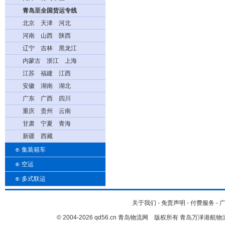
青岛至全国货运专线
北京
天津
河北
河南
山西
陕西
辽宁
吉林
黑龙江
内蒙古
浙江
上海
江苏
福建
江西
安徽
湖南
湖北
广东
广西
四川
重庆
贵州
云南
甘肃
宁夏
青海
新疆
西藏
⊕
集装箱车
⊕
空运
⊕
多式联运
关于我们
-
免责声明
-
付费服务
-
© 2004-2026 qd56.cn 青岛物流网 版权所有 青岛万泽港