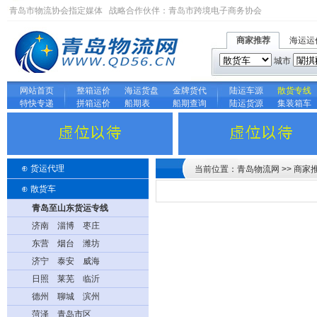
青岛市物流协会指定媒体 战略合作伙伴：
青岛市跨境电子商务协会
商家推荐
海运运
城市
网站首页
整箱运价
海运货盘
金牌货代
陆运车源
散货专线
特快专递
拼箱运价
船期表
船期查询
陆运货源
集装箱车
⊕
货运代理
当前位置：青岛物流网 >> 商家
⊕
散货车
青岛至山东货运专线
济南
淄博
枣庄
东营
烟台
潍坊
济宁
泰安
威海
日照
莱芜
临沂
德州
聊城
滨州
菏泽
青岛市区