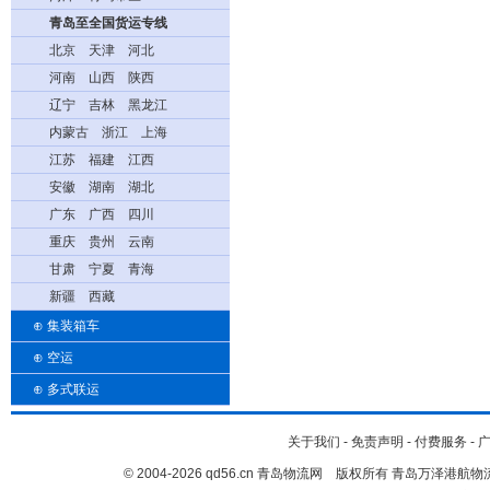
青岛至全国货运专线
北京
天津
河北
河南
山西
陕西
辽宁
吉林
黑龙江
内蒙古
浙江
上海
江苏
福建
江西
安徽
湖南
湖北
广东
广西
四川
重庆
贵州
云南
甘肃
宁夏
青海
新疆
西藏
⊕
集装箱车
⊕
空运
⊕
多式联运
关于我们
-
免责声明
-
付费服务
-
© 2004-2026 qd56.cn 青岛物流网 版权所有 青岛万泽港